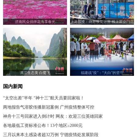
济南民众徜徉花海享春光
上海战疫：商超恢复运营 线上营业门店
增加
漓江生态美 白鹭飞
福建战“疫”：“大白”的坚守
国内新闻
“太空出差”半年 “神十三”航天员要回家啦！
两地报告气溶胶传播新冠案例 广州疫情整体可控
神舟十三号回家进入倒计时 网友：欢迎三位英雄回家
各地最低工资标准公布！13个地区≥2000元
三月以来本土感染者超32万例 宁德疫情处发展阶段