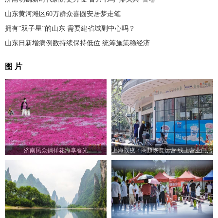
山东黄河滩区60万群众喜圆安居梦走笔
拥有“双子星”的山东 需要建省域副中心吗？
山东日新增病例数持续保持低位 统筹施策稳经济
图 片
济南民众徜徉花海享春光
上海战疫：商超恢复运营 线上营业门店
增加