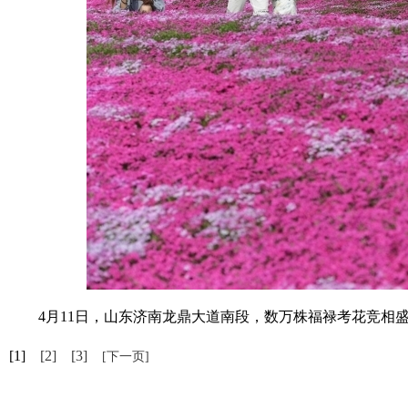
4月11日，山东济南龙鼎大道南段，数万株福禄考花竞相盛放
[1]
[2]
[3]
[下一页]