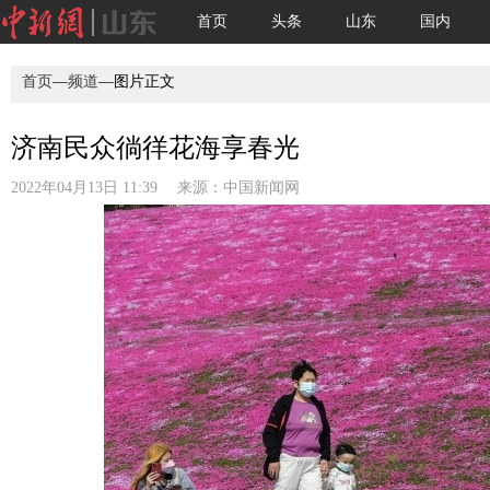
首页
头条
山东
国内
首页
—
频道
—图片正文
济南民众徜徉花海享春光
2022年04月13日 11:39 来源：
中国新闻网