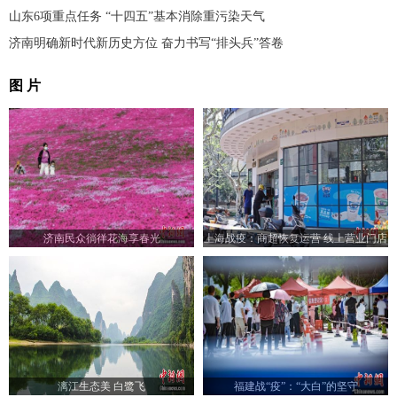
山东6项重点任务 “十四五”基本消除重污染天气
济南明确新时代新历史方位 奋力书写“排头兵”答卷
图 片
济南民众徜徉花海享春光
上海战疫：商超恢复运营 线上营业门店
增加
漓江生态美 白鹭飞
福建战“疫”：“大白”的坚守