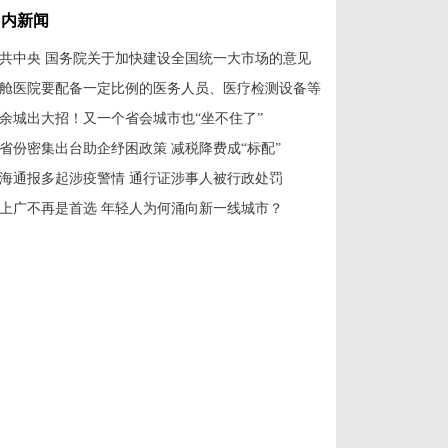
国内新闻
共中央 国务院关于加快建设全国统一大市场的意见
舱医院要配备一定比例的医务人员、医疗检测设备等
0余城出大招！又一个省会城市也“坐不住了”
2省份密集出台助企纾困政策 减税降费成“标配”
海通报多起涉疫警情 通行证涉事人被行政处罚
上广不再是首选 年轻人为何涌向新一线城市？