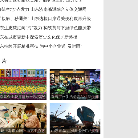
东省高速公路收费站、服务区全部“应开尽开”
海陆空地”齐发力 山东济南畅通综合立体交通网
零接触、秒通关” 山东边检口岸通关便利度再升级
东生态碳汇向“海”发力 构筑黄河下游绿色能源带
东在城市更新中探索历史文化保护新路径
东持续开展精准帮扶 为中小企业送"及时雨"
 片
京紫金山花卉盛放呈现“缤纷
直击广州生活必需品供应：商
世界”
家源源不断补货 “老广”淡定购
物
探访上海市新国际博览中心方
山东青岛：“修船备网”迎接春
舱医院
渔汛