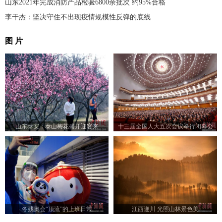
山东2021年完成消防产品检验6800余批次 约95%合格
李干杰：坚决守住不出现疫情规模性反弹的底线
图 片
山东泰安：泰山梅花盛开迎客来
十三届全国人大五次会议举行闭幕会
冬残奥会“顶流”的上班日常
江西遂川 光照山林景色美