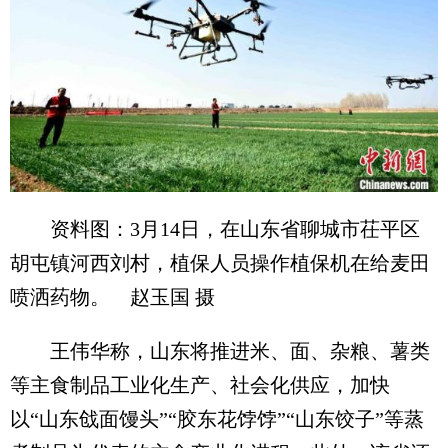
资料图：3月14日，在山东省聊城市茌平区
胡屯镇河西刘村，植保人员操作植保机在给麦田
喷洒药物。 赵玉国 摄
王伟华称，山东将推进米、面、杂粮、薯类
等主食制品工业化生产、社会化供应，加快
以“山东戗面馒头”“胶东花饽饽”“山东饺子”等蒸