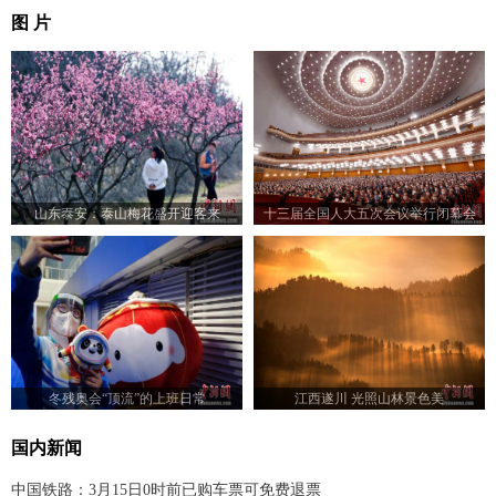
图 片
山东泰安：泰山梅花盛开迎客来
十三届全国人大五次会议举行闭幕会
冬残奥会“顶流”的上班日常
江西遂川 光照山林景色美
国内新闻
中国铁路：3月15日0时前已购车票可免费退票