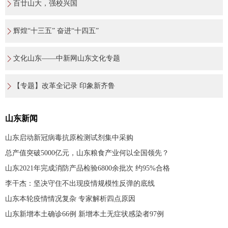
百廿山大，强校兴国
辉煌“十三五” 奋进“十四五”
文化山东——中新网山东文化专题
【专题】改革全记录 印象新齐鲁
山东新闻
山东启动新冠病毒抗原检测试剂集中采购
总产值突破5000亿元，山东粮食产业何以全国领先？
山东2021年完成消防产品检验6800余批次 约95%合格
李干杰：坚决守住不出现疫情规模性反弹的底线
山东本轮疫情情况复杂 专家解析四点原因
山东新增本土确诊66例 新增本土无症状感染者97例