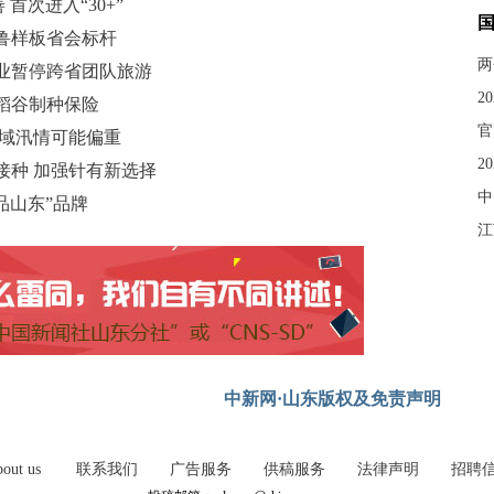
首次进入“30+”
齐鲁样板省会标杆
两
业暂停跨省团队旅游
2
稻谷制种保险
官
流域汛情可能偏重
2
接种 加强针有新选择
中
品山东”品牌
江
中新网·山东版权及免责声明
out us
联系我们
广告服务
供稿服务
法律声明
招聘