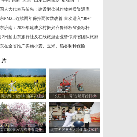
“牛尾”跨到“虎头” 山东如何谋划“走在前”？
国人大代表马传先：建设耐盐碱作物种质资源库
东PM2.5连续两年保持两位数改善 首次进入“30+”
东济南：2025年建成乡村振兴齐鲁样板省会标杆
月2日起山东旅行社及在线旅游企业暂停跨省团队旅游
东在全省推广实施小麦、玉米、稻谷制种保险
 片
四川洪雅：金灿灿油菜花绽放
“长江口二号”古船开始打捞
惹人醉
南京600多岁古梅迎春盛开
北京冬残奥会火种汇集仪式在
天坛公园举行