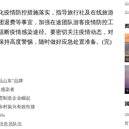
山
疫情防控措施落实，指导旅行社及在线旅游
山
团退费等事宜，加强在途团队游客疫情防控工
图
阻断疫情感染途径。要密切关注疫情动态，对
保持高度警惕，随时做好应急处置准备。(完)
品山东”品牌
性感染者
雪制造企业崛起
乡村振兴有效衔接
2
6%
官
害信息员队伍