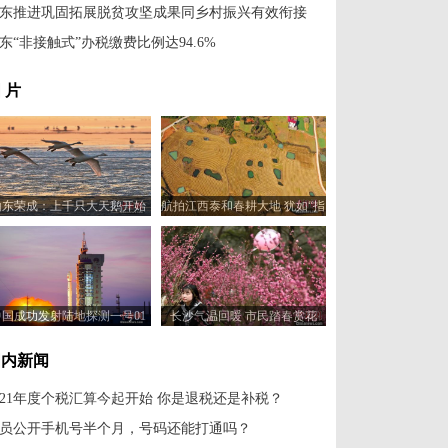
东推进巩固拓展脱贫攻坚成果同乡村振兴有效衔接
东“非接触式”办税缴费比例达94.6%
 片
山东荣成：上千只大天鹅开始
航拍江西泰和春耕大地 犹如“指
北迁
纹”蔚为壮观
中国成功发射陆地探测一号01
长沙气温回暖 市民踏春赏花
组B星
国内新闻
021年度个税汇算今起开始 你是退税还是补税？
员公开手机号半个月，号码还能打通吗？