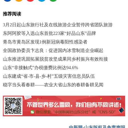
推荐阅读
3月2日起山东旅行社及在线旅游企业暂停跨省团队旅游
东阿阿胶等入选山东首批223家“好品山东”品牌
青岛市黄岛区发现1例新冠病毒阳性感染者
全国政协委员卞志良：促进国内冰雪制造企业崛起
山东推进巩固拓展脱贫攻坚成果同乡村振兴有效衔接
山东“非接触式”办税缴费比例达94.6%
山东建成“省-市-县-乡-村”五级灾害信息员队伍
稳字当头看春耕——农业大省山东的春耕备耕见闻
中新网·山东版权及免责声明