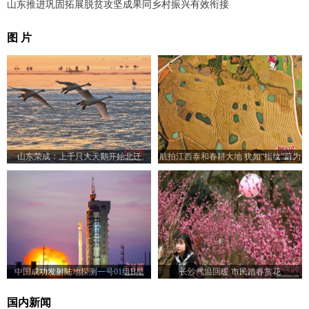
山东推进巩固拓展脱贫攻坚成果同乡村振兴有效衔接
图 片
山东荣成：上千只大天鹅开始北迁
航拍江西泰和春耕大地 犹如“指纹”蔚为
壮观
中国成功发射陆地探测一号01组B星
长沙气温回暖 市民踏春赏花
国内新闻