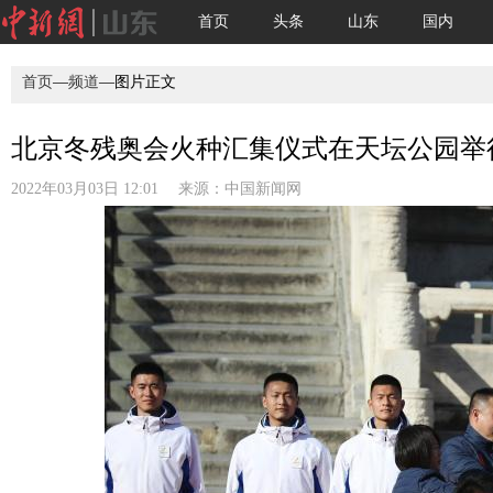
首页
头条
山东
国内
首页
—
频道
—图片正文
北京冬残奥会火种汇集仪式在天坛公园举
2022年03月03日 12:01 来源：
中国新闻网