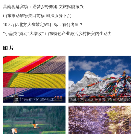
莒南县筵宾镇：逐梦乡野奔跑 文旅赋能振兴
山东推动解纷关口前移 司法服务下沉
10.3万亿北方大省敲定5%目标，有何考量？
“小品类”撬动“大增收” 山东特色产业激活乡村振兴内生动力
图 片
瞰！“云端”下的缤纷地球
西藏亚东：卓木拉日雪山春日风光美如
画