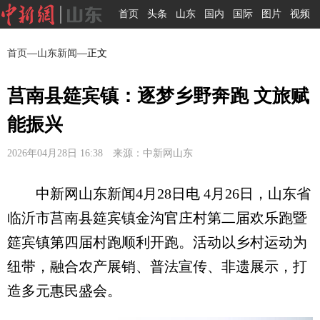
首页
头条
山东
国内
国际
图片
视频
首页
—
山东新闻
—正文
莒南县筵宾镇：逐梦乡野奔跑 文旅赋
能振兴
2026年04月28日 16:38 来源：中新网山东
中新网山东新闻4月28日电 4月26日，山东省
临沂市莒南县筵宾镇金沟官庄村第二届欢乐跑暨
筵宾镇第四届村跑顺利开跑。活动以乡村运动为
纽带，融合农产展销、普法宣传、非遗展示，打
造多元惠民盛会。