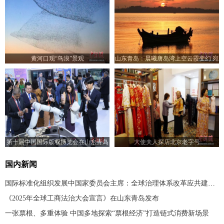
黄河口现“鸟浪”景观
山东青岛：晨曦唐岛湾上空云霞变幻 宛
如油画
第十届中国国际版权博览会在山东青岛
大使夫人探店北京老字号
开幕
国内新闻
国际标准化组织发展中国家委员会主席：全球治理体系改革应共建共享
《2025年全球工商法治大会宣言》在山东青岛发布
一张票根、多重体验 中国多地探索“票根经济”打造链式消费新场景