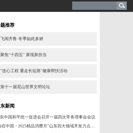
专题推荐
飞阅齐鲁·冬季如此多娇
聚焦“十四五” 展现新担当
“连心工程 重走长征路”健康帮扶活动
第十一届尼山世界文明论坛
山东新闻
东中国和平统一促进会召开一届四次常务理事会会议
“购在中国・2025精品消费月”山东四大领域齐发力点燃消费热潮