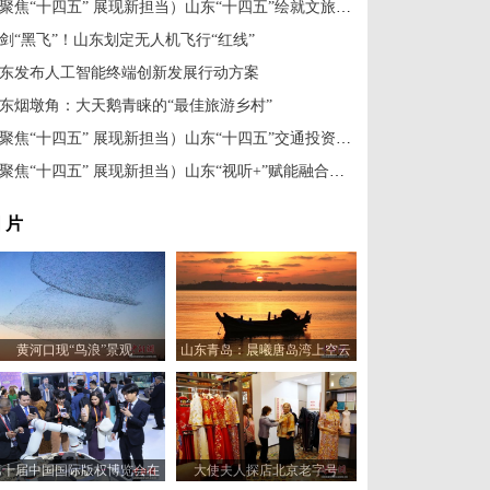
（聚焦“十四五” 展现新担当）山东“十四五”绘就文旅新图景
剑“黑飞”！山东划定无人机飞行“红线”
东发布人工智能终端创新发展行动方案
东烟墩角：大天鹅青睐的“最佳旅游乡村”
（聚焦“十四五” 展现新担当）山东“十四五”交通投资将达1.47万亿元
（聚焦“十四五” 展现新担当）山东“视听+”赋能融合发展
 片
黄河口现“鸟浪”景观
山东青岛：晨曦唐岛湾上空云
霞变幻 宛如油画
第十届中国国际版权博览会在
大使夫人探店北京老字号