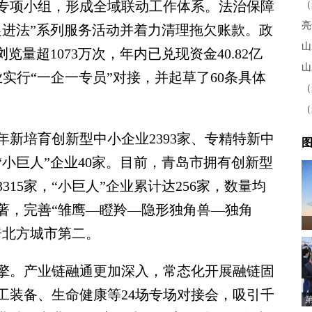
专项小组，形成全域联动工作体系。法治保障
亮
促进法”系列服务活动并着力清理拖欠账款。政
山
量超1073万次，年内已兑现资金40.82亿
山
业实行“一企一专员”对接，并起草了60条具体
新培育创新型中小企业2393家、专精特新中
图
“小巨人”企业40家。目前，青岛市拥有创新型
315家，“小巨人”企业累计达256家，数量均
著，完善“雏鹰—瞪羚—隐形独角兽—独角
居北方城市第二。
。产业链融通更加深入，常态化开展融链固
工装备、生命健康等24场专场对接会，吸引千