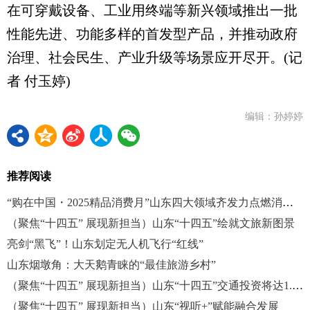
在可穿戴设备、工业用终端等新兴领域推出一批
性能先进、功能多样的首发型产品，并推动政府
治理、社会民生、产业升级等场景应开尽开。(记
者 付玉婷)
编辑：孙婷婷
推荐阅读
“购在中国・2025精品消费月”山东四大领域齐发力点燃消费热潮
（聚焦“十四五” 展现新担当）山东“十四五”绘就文旅新图景
亮剑“黑飞”！山东划定无人机飞行“红线”
山东烟墩角：大天鹅青睐的“最佳旅游乡村”
（聚焦“十四五” 展现新担当）山东“十四五”交通投资将达1.47万亿元
（聚焦“十四五” 展现新担当）山东“视听+”赋能融合发展