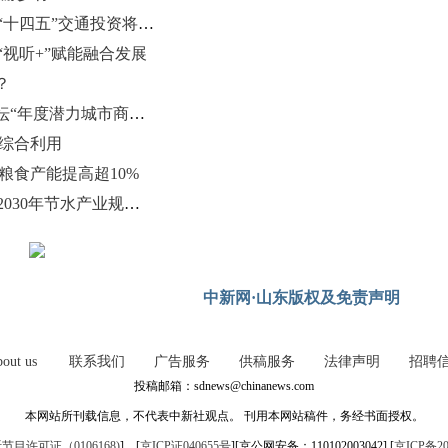
（聚焦“十四五” 展现新担当）山东“十四五”交通投资将达1.47万亿元
“视听+”赋能融合发展
？
潍坊银行获2025年中国资产管理论坛“年度潜力城市商业银行奖”
动综合利用
 粮食产能提高超10%
山东推动落实“四水四定”原则 力争2030年节水产业规模达1500亿元
中新网·山东版权及免责声明
out us
联系我们
广告服务
供稿服务
法律声明
招聘
投稿邮箱：sdnews@chinanews.com
本网站所刊载信息，不代表中新社观点。 刊用本网站稿件，务经书面授权。
目许可证（0106168)
] [
京ICP证040655号
][京公网安备：110102003042] [
京ICP备20