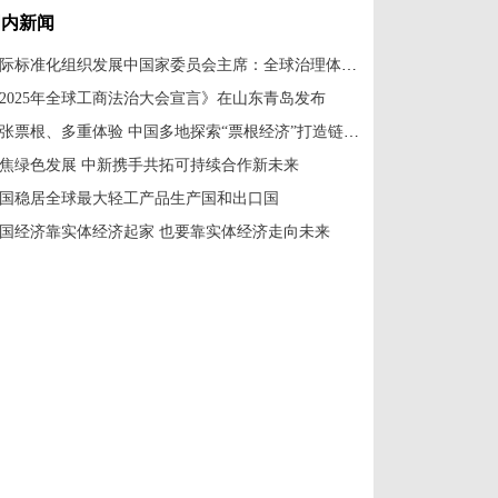
国内新闻
国际标准化组织发展中国家委员会主席：全球治理体系改革应共建共享
2025年全球工商法治大会宣言》在山东青岛发布
一张票根、多重体验 中国多地探索“票根经济”打造链式消费新场景
焦绿色发展 中新携手共拓可持续合作新未来
国稳居全球最大轻工产品生产国和出口国
国经济靠实体经济起家 也要靠实体经济走向未来