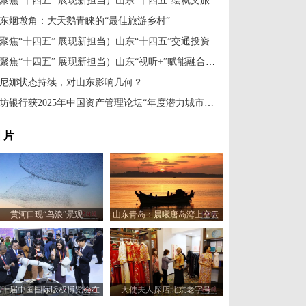
（聚焦“十四五” 展现新担当）山东“十四五”绘就文旅新图景
东烟墩角：大天鹅青睐的“最佳旅游乡村”
（聚焦“十四五” 展现新担当）山东“十四五”交通投资将达1.47万亿元
（聚焦“十四五” 展现新担当）山东“视听+”赋能融合发展
尼娜状态持续，对山东影响几何？
潍坊银行获2025年中国资产管理论坛“年度潜力城市商业银行奖”
 片
黄河口现“鸟浪”景观
山东青岛：晨曦唐岛湾上空云
霞变幻 宛如油画
第十届中国国际版权博览会在
大使夫人探店北京老字号
山东青岛开幕