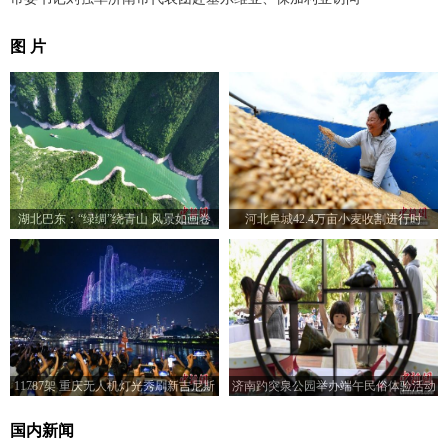
图 片
湖北巴东：“绿绸”绕青山 风景如画卷
河北阜城42.4万亩小麦收割进行时
11787架 重庆无人机灯光秀刷新吉尼斯
济南趵突泉公园举办端午民俗体验活动
世界纪录
国内新闻