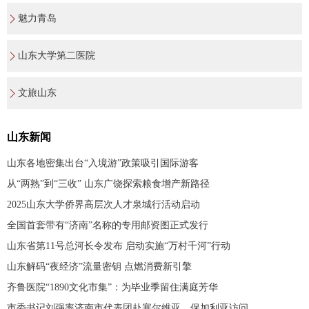
魅力青岛
山东大学第二医院
文旅山东
山东新闻
山东各地密集出台“入境游”政策吸引国际游客
从“两熟”到“三收” 山东广饶探索粮食增产新路径
2025山东大学侨界高层次人才泉城行活动启动
全国首套带有“济南”名称的专用邮资图正式发行
山东省第11号总河长令发布 启动实施“万村千河”行动
山东解码“夜经济”流量密钥 点燃消费新引擎
齐鲁医院“1890文化市集”：为毕业季留住满庭芳华
市委书记刘强率济南市代表团赴塞尔维亚、保加利亚访问