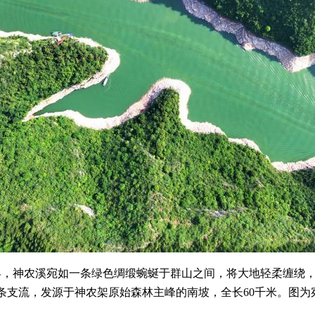
，神农溪宛如一条绿色绸缎蜿蜒于群山之间，将大地轻柔缠绕，
条支流，发源于神农架原始森林主峰的南坡，全长60千米。图为