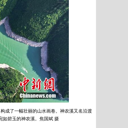
构成了一幅壮丽的山水画卷。神农溪又名沿渡
宛如碧玉的神农溪。焦国斌 摄