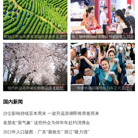
航拍江西永丰秀美茶园绿意盎然采摘忙
第三届中国国际消费品博览会吸引观众
纽约民众在中央公园樱花步道晨跑
中老铁路国际旅客列车正式开行
国内新闻
沙尘影响持续至本周末 一波升温浪潮即将席卷而来
老朋友“新气象” 这些外企为何年年赴约消博会
2022年人口版图：广东“最敢生” 浙江“吸力强”