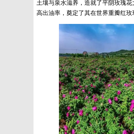
土壤与泉水滋养，造就了平阴玫瑰花
高出油率，奠定了其在世界重瓣红玫