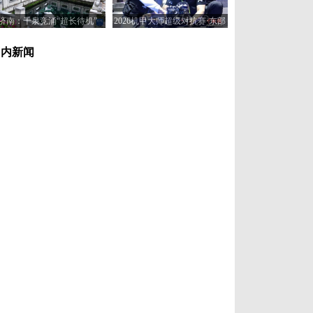
济南：千泉竞涌“超长待机”
2026机甲大师超级对抗赛·东部
赛区在济南开赛
国内新闻