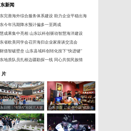
山东新闻
东完善海外综合服务体系建设 助力企业平稳出海
东今年汛期降水预计偏多一至两成
慧成果集中亮相 山东以科创驱动智慧海洋建设
东省欧美同学会召开海归企业家座谈交流会
财借智破壁垒 山东县域科创转化按下“快进键”
东地质队员扎根边疆勘探一线 同心共筑民族情
 片
东日照：“邻BA”社区三人篮
山东青岛：“青春小店”赋能青
球赛火热开打
年创业新活力