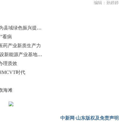
编辑：孙婷婷
山东临沭试水“低碳富美乡村”建设 为县域绿色振兴提供实践参考
”看病
医药产业新质生产力
锚定绿色低碳转型定位 枣庄加快建设新能源产业基地与文旅名城
办理质效
MCVT时代
旗海滩
中新网·山东版权及免责声明