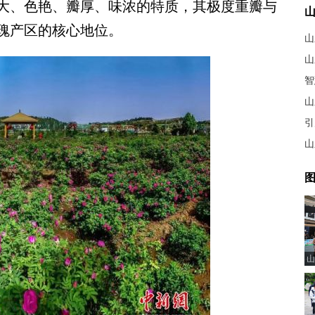
大、色艳、瓣厚、味浓的特质，其极度重瓣与
瑰产区的核心地位。
山
山
智
山
引
山
图
山