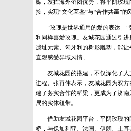
媒，发挥海外侨团优势，将平阴玫瑰
接，实现“文化互鉴”与“合作共赢”的
“玫瑰是世界通用的爱的表达。”张
利同样喜爱玫瑰。友城花园通过引进
遗址元素、匈牙利的树形雕塑，能让
直观感受异域风情。
友城花园的搭建，不仅深化了人文
进程。张再伟表示，友城花园为双方
建了务实合作的桥梁，更成为了济南
局的实体纽带。
借助友城花园平台，平阴玫瑰的国
桥，与保加利亚、法国、伊朗、土耳