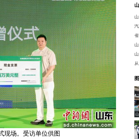
山
山
从
图
山
式现场。受访单位供图