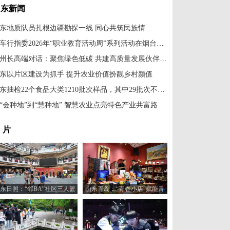
山东新闻
东地质队员扎根边疆勘探一线 同心共筑民族情
汽车行指委2026年“职业教育活动周”系列活动在烟台举办
省州长高端对话：聚焦绿色低碳 共建高质量发展伙伴关系
东以片区建设为抓手 提升农业价值扮靓乡村颜值
山东抽检22个食品大类1210批次样品，其中29批次不合格
“会种地”到“慧种地” 智慧农业点亮特色产业共富路
 片
东日照：“邻BA”社区三人篮
山东青岛：“青春小店”赋能青
球赛火热开打
年创业新活力