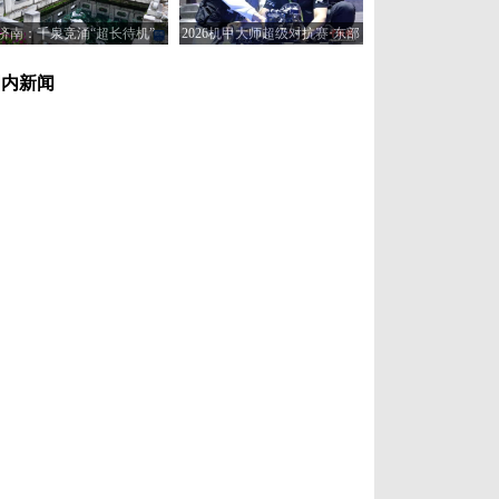
济南：千泉竞涌“超长待机”
2026机甲大师超级对抗赛·东部
赛区在济南开赛
国内新闻