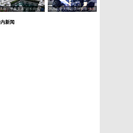
济南：千泉竞涌“超长待机”
2026机甲大师超级对抗赛·东部
赛区在济南开赛
国内新闻