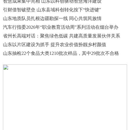
智慧成果集中亮相 山东以科创驱动智慧海洋建设
引财借智破壁垒 山东县域科创转化按下“快进键”
山东地质队员扎根边疆勘探一线 同心共筑民族情
汽车行指委2026年“职业教育活动周”系列活动在烟台举办
省州长高端对话：聚焦绿色低碳 共建高质量发展伙伴关系
山东以片区建设为抓手 提升农业价值扮靓乡村颜值
山东抽检22个食品大类1210批次样品，其中29批次不合格