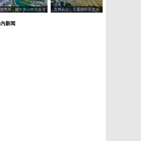
西大化：碧水青山映瑶乡 生
贵州从江：立夏梯田景宜人
态美景入画来
国内新闻