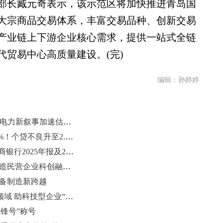
长臧元奇表示，该示范区将加快推进青岛国
大宗商品交易体系，丰富交易品种、创新交易
产业链上下游企业核心需求，提供一站式全链
贸易中心高质量建设。(完)
编辑：孙婷婷
市值突破3000亿 潍柴动力以AI能源电力新叙事加速估值跃迁
恒丰银行2025年报：净利增长超10%！个贷不良升至2.43%
五千亿元背后的“深耕逻辑” 青岛农商银行2025年报及2026年一季报观察
齐鲁制药集团科学技术协会成立 打造民营企业科创融合新篇章
装备制造新跨越
山东金融“活水”加速涌向科技创新领域 助科技型企业“轻装上阵”
锋号”称号