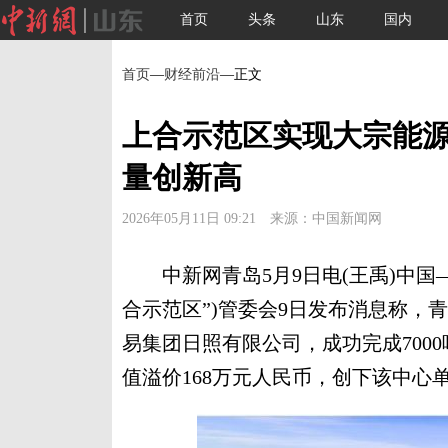
首页
头条
山东
国内
首页
—
财经前沿
—正文
上合示范区实现大宗能源
量创新高
2026年05月11日 09:21 来源：中国新闻网
中新网青岛5月9日电(王禹)中国
合示范区”)管委会9日发布消息称，
易集团日照有限公司，成功完成700
值溢价168万元人民币，创下该中