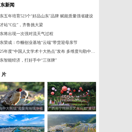
山东新闻
东五年培育523个“好品山东”品牌 赋能质量强省建设
才站“C位”，齐鲁挑大梁
东将出现一次强对流天气过程
东荣成：巾帼创业基地“云端”带货迎母亲节
2025年度“中国人文学术十大热点”发布 多维度勾勒中国人文学术图景
东智能经济，打好手中“三张牌”
 片
“鸟中大熊猫”黄腹角雉现身福
广西南宁绚丽花艺展宛如“童话
建建瓯
世界”