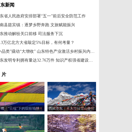
山东新闻
东省人民政府安排部署“五一”前后安全防范工作
南县筵宾镇：逐梦乡野奔跑 文旅赋能振兴
东推动解纷关口前移 司法服务下沉
0.3万亿北方大省敲定5%目标，有何考量？
“小品类”撬动“大增收” 山东特色产业激活乡村振兴内生动力
山东发明专利拥有量达32.76万件 知识产权强省建设扎实推进
 片
瞰！“云端”下的缤纷地球
西藏亚东：卓木拉日雪山春日
风光美如画