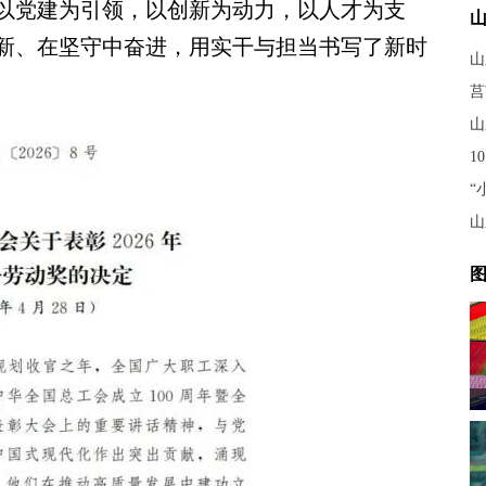
，以党建为引领，以创新为动力，以人才为支
新、在坚守中奋进，用实干与担当书写了新时
山
莒
山
1
图