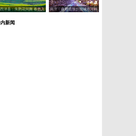
西洋县：朱鹮花间舞 春色入
南京：夜樱盛放扮靓城市河畔
画来
国内新闻