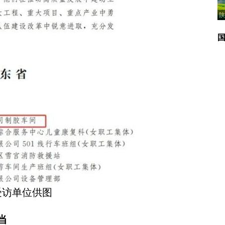
陕
受访单位供图
当