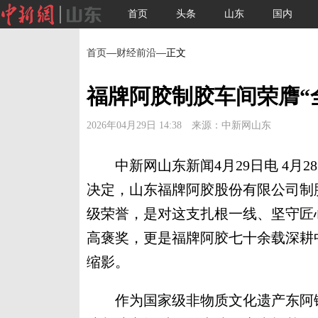
首页
头条
山东
国内
首页
—
财经前沿
—正文
福牌阿胶制胶车间荣膺“
2026年04月29日 14:38 来源：中新网山东
中新网山东新闻4月29日电 4月2
决定，山东福牌阿胶股份有限公司制
级荣誉，是对这支扎根一线、坚守匠
高褒奖，更是福牌阿胶七十余载深耕
缩影。
作为国家级非物质文化遗产东阿镇