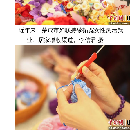
近年来，荣成市妇联持续拓宽女性灵活就
业、居家增收渠道。李信君 摄