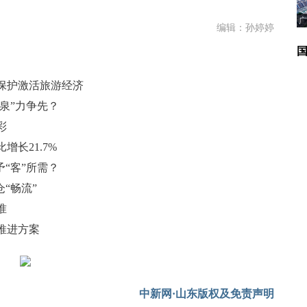
广
编辑：孙婷婷
保护激活旅游经济
泉”力争先？
彩
长21.7%
“客”所需？
“畅流”
准
推进方案
中新网·山东版权及免责声明