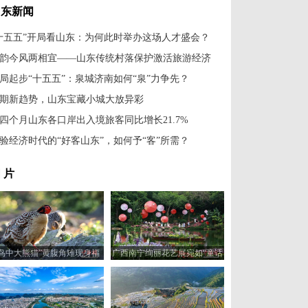
山东新闻
十五五”开局看山东：为何此时举办这场人才盛会？
韵今风两相宜——山东传统村落保护激活旅游经济
局起步“十五五”：泉城济南如何“泉”力争先？
期新趋势，山东宝藏小城大放异彩
四个月山东各口岸出入境旅客同比增长21.7%
验经济时代的“好客山东”，如何予“客”所需？
 片
“鸟中大熊猫”黄腹角雉现身福
广西南宁绚丽花艺展宛如“童话
建建瓯
世界”