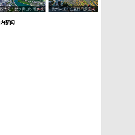
西大化：碧水青山映瑶乡 生
贵州从江：立夏梯田景宜人
态美景入画来
国内新闻