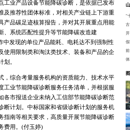
点工业产品设备节能降碳诊断，是依据已发布
准及推荐性团体标准，对相关产业链上下游重
“
具产品碳足迹核算报告，并对其开展重点用能
古
新、系统匹配性提升等节能降碳改造建
开
工作中发现的单位产品能耗、电耗达不到强制性
假
前
及使用限制类和淘汰类技术、装备和产品的企
体
计划。
图
，综合考量服务机构的资质能力、技术水平
年度工业节能降碳诊断服务任务清单，并根据服
如各市报送企业未纳入工信部节能降碳诊断范
诊断计划。中标国家和省级诊断计划的服务机
务指南等相关要求，高质量开展节能降碳诊断
费用。(付玉婷)