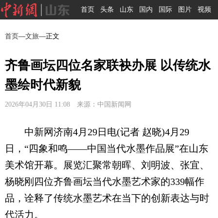
首页
头条
山东
国内
国际
图片
视频
首页
—
文旅
—正文
齐鲁画坛四位名家联袂办展 以传统水
墨绘时代新貌
2026年04月30日 11:08 来源：中国新闻网
中新网济南4月29日电(记者 赵晓)4月29
日，“四象和鸣——中国当代水墨作品展”在山东
美术馆开幕。展览汇聚常朝晖、刘明波、张宜、
杨晓刚四位齐鲁画坛当代水墨艺术家的339幅作
品，诠释了传统水墨艺术在当下的创新表达与时
代活力。