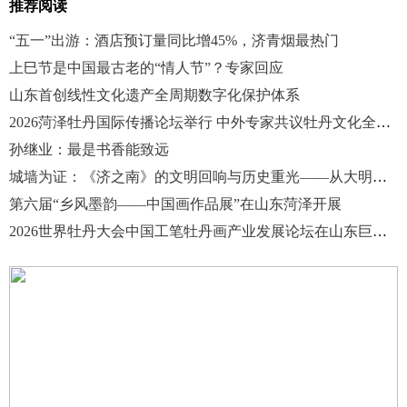
推荐阅读
“五一”出游：酒店预订量同比增45%，济青烟最热门
上巳节是中国最古老的“情人节”？专家回应
山东首创线性文化遗产全周期数字化保护体系
2026菏泽牡丹国际传播论坛举行 中外专家共议牡丹文化全球传播
孙继业：最是书香能致远
城墙为证：《济之南》的文明回响与历史重光——从大明湖西南遗址新发现说起
第六届“乡风墨韵——中国画作品展”在山东菏泽开展
2026世界牡丹大会中国工笔牡丹画产业发展论坛在山东巨野开幕