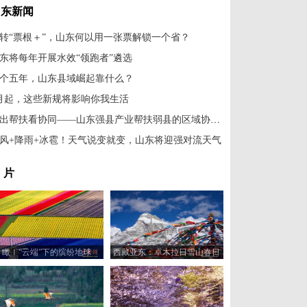
山东新闻
转“票根＋”，山东何以用一张票解锁一个省？
东将每年开展水效“领跑者”遴选
个五年，山东县域崛起靠什么？
月起，这些新规将影响你我生活
跳出帮扶看协同——山东强县产业帮扶弱县的区域协同观察
风+降雨+冰雹！天气说变就变，山东将迎强对流天气
 片
瞰！“云端”下的缤纷地球
西藏亚东：卓木拉日雪山春日
风光美如画