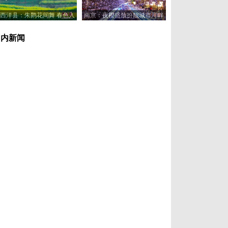
西洋县：朱鹮花间舞 春色入
南京：夜樱盛放扮靓城市河畔
画来
国内新闻