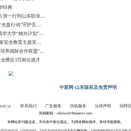
华经典
教育部职业教育发展中心副主任任占营一行到山东职业学院调研指导“新双高”改革试点工作
小份菜、半份菜灵活售卖 济南大学“光盘行动”守护舌尖上的文明
临沂市图书馆“书香点燃梦想”联动清华大学“烛光计划”公益助学讲座活动举行
“泉警护航·平安永驻”2026年全民国家安全教育主题宣传进高校特别活动在山东职业学院举办
山东职业学院当选“工业数智化人才培养国际合作联盟”副理事长单位
企业携近3万岗位揽才
中新网·山东版权及免责声明
out us
联系我们
广告服务
供稿服务
法律声明
招聘
投稿邮箱：sdnews@chinanews.com
本网站所刊载信息，不代表中新社观点。 刊用本网站稿件，务经书面授权。
目许可证（0106168)
] [
京ICP证040655号
][京公网安备：110102003042] [
京ICP备20