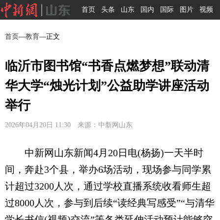
首页
头条
山东
国内
国际
图片
视频
首页
—
教育
—正文
临沂市图书馆“书香点燃梦想”联动清
华大学“烛光计划”公益助学讲座活动
举行
2026年04月20日 11:30 来源：中新网山东
中新网山东新闻4月20日电(杨扬)一天半时
间，奔赴3个县，举办6场活动，现场参与同学累
计超过3200人次，通过学校直播系统收看师生超
过8000人次，参与到后续“读经典写感受”“与清华
学长书信(视频)交流”等各类延伸活动预计能够突