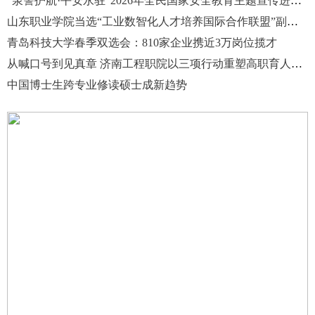
“泉警护航·平安永驻”2026年全民国家安全教育主题宣传进高校特别活动在山东职业学院举办
山东职业学院当选“工业数智化人才培养国际合作联盟”副理事长单位
青岛科技大学春季双选会：810家企业携近3万岗位揽才
从喊口号到见真章 济南工程职院以三项行动重塑高职育人新生态
中国博士生跨专业修读硕士成新趋势