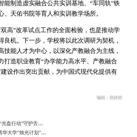
智能制造虚实融合公共实训基地、“车同轨”铁
心、天佑书院等育人和实训教学场所。
双高”改革试点工作的全面检验，也是推动学
得良机。下一步，学校将以此次调研为契机，
高技能人才为中心，以深化产教融合为主线，
力打造职业教育“办学能力高水平、产教融合
省建设作出突出贡献，为中国式现代化提供有
编辑：孙婷婷
小份菜、半份菜灵活售卖 济南大学“光盘行动”守护舌尖上的文明
临沂市图书馆“书香点燃梦想”联动清华大学“烛光计划”公益助学讲座活动举行