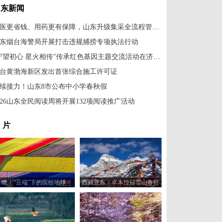
山东新闻
就医更省钱、用药更有保障，山东升级集采全流程管理举措
东烟台海警局开展打击违规捕捞专项执法行动
“守望初心 星火相传”传承红色基因主题交流活动在济南举办
台黄渤海新区发出首张综合施工许可证
续接力！山东8市公布中小学春秋假
026山东全民阅读周将开展132项阅读推广活动
 片
瞰！“云端”下的缤纷地球
西藏亚东：卓木拉日雪山春日
风光美如画