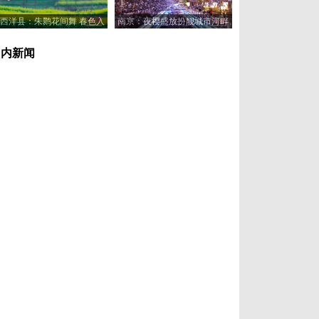
西洋县：朱鹮花间舞 春色入
南京：夜樱盛放扮靓城市河畔
画来
国内新闻