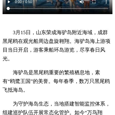
3月15日，山东荣成海驴岛附近海域，成群
黑尾鸥在观光船周边盘旋翱翔。海驴岛海上游项
目当日开启，游客乘船环岛游览，尽享春日风
光。
海驴岛是黑尾鸥重要的繁殖栖息地，素
有“鸥鹭王国”的美誉。每年春季，数万只黑尾鸥
飞抵海岛。
为守护海岛生态，当地搭建智能监控体系，
组建巡护队伍开展常态化管护。如今“万鸟翔