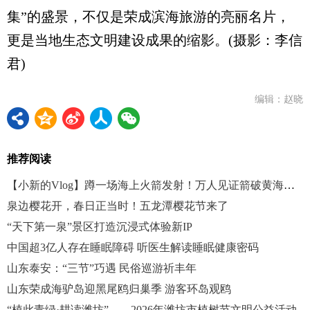
集”的盛景，不仅是荣成滨海旅游的亮丽名片，
更是当地生态文明建设成果的缩影。(摄影：李信
君)
编辑：赵晓
推荐阅读
【小新的Vlog】蹲一场海上火箭发射！万人见证箭破黄海星夜
泉边樱花开，春日正当时！五龙潭樱花节来了
“天下第一泉”景区打造沉浸式体验新IP
中国超3亿人存在睡眠障碍 听医生解读睡眠健康密码
山东泰安：“三节”巧遇 民俗巡游祈丰年
山东荣成海驴岛迎黑尾鸥归巢季 游客环岛观鸥
“植此青绿·耕读潍坊”——2026年潍坊市植树节文明公益活动