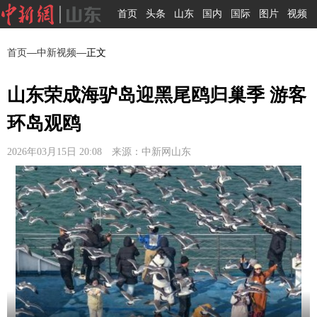
首页
头条
山东
国内
国际
图片
视频
首页
—
中新视频
—正文
山东荣成海驴岛迎黑尾鸥归巢季 游客
环岛观鸥
2026年03月15日 20:08 来源：中新网山东