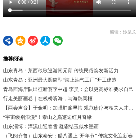
编辑：沙见龙
推荐阅读
山东青岛：莱西秧歌巡游闹元宵 传统民俗焕发新活力
山东青岛：亚洲最大圆筒型“海上油气工厂”开工建造
青岛西海岸队出征新赛季中超 李昊：会以更高标准要求自己
行走美丽画卷｜在栈桥听海，与海鸥同框
【两会声音】于金明：加强肿瘤早筛 规范诊疗与相关人才培养
“宇宙级别浪漫”！泰山之巅邂逅红月奇缘
山东淄博：潭溪山迎春雪 凝霜结玉似水墨画
（飞阅齐鲁）山东泰安：腊八遇上“开年节” 传统文化迎新春