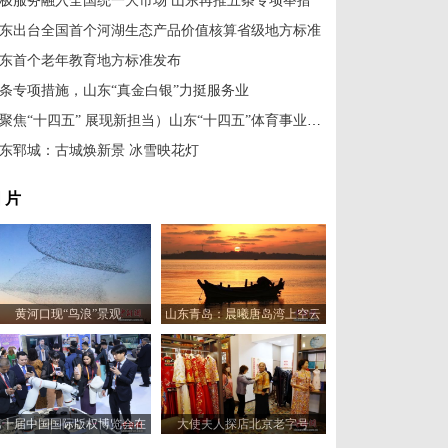
极服务融入全国统一大市场 山东再推五条专项举措
东出台全国首个河湖生态产品价值核算省级地方标准
东首个老年教育地方标准发布
条专项措施，山东“真金白银”力挺服务业
（聚焦“十四五” 展现新担当）山东“十四五”体育事业多点开花
东郓城：古城焕新景 冰雪映花灯
 片
黄河口现“鸟浪”景观
山东青岛：晨曦唐岛湾上空云
霞变幻 宛如油画
第十届中国国际版权博览会在
大使夫人探店北京老字号
山东青岛开幕