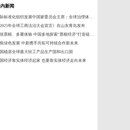
国内新闻
国际标准化组织发展中国家委员会主席：全球治理体系改革应共建共享
2025年全球工商法治大会宣言》在山东青岛发布
一张票根、多重体验 中国多地探索“票根经济”打造链式消费新场景
焦绿色发展 中新携手共拓可持续合作新未来
国稳居全球最大轻工产品生产国和出口国
国经济靠实体经济起家 也要靠实体经济走向未来