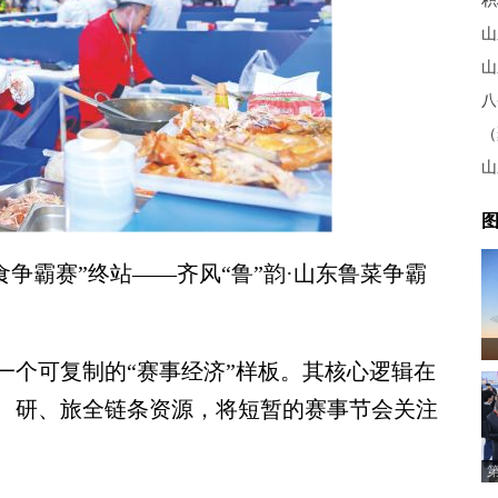
积
山
山
八
山
图
美食争霸赛”终站——齐风“鲁”韵·山东鲁菜争霸
个可复制的“赛事经济”样板。其核心逻辑在
、研、旅全链条资源，将短暂的赛事节会关注