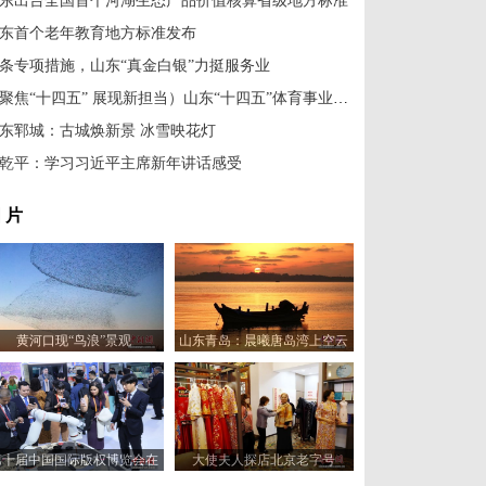
东出台全国首个河湖生态产品价值核算省级地方标准
东首个老年教育地方标准发布
条专项措施，山东“真金白银”力挺服务业
（聚焦“十四五” 展现新担当）山东“十四五”体育事业多点开花
东郓城：古城焕新景 冰雪映花灯
乾平：学习习近平主席新年讲话感受
 片
黄河口现“鸟浪”景观
山东青岛：晨曦唐岛湾上空云
霞变幻 宛如油画
第十届中国国际版权博览会在
大使夫人探店北京老字号
山东青岛开幕