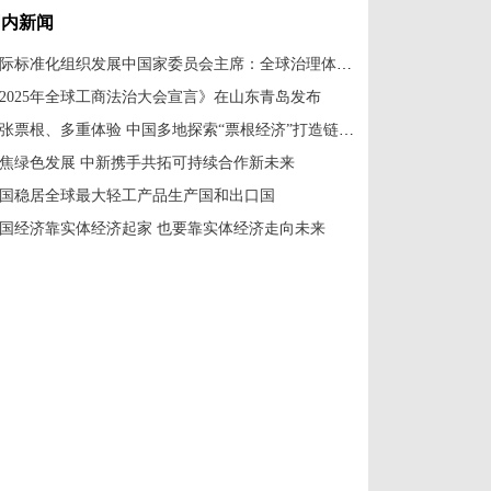
国内新闻
国际标准化组织发展中国家委员会主席：全球治理体系改革应共建共享
2025年全球工商法治大会宣言》在山东青岛发布
一张票根、多重体验 中国多地探索“票根经济”打造链式消费新场景
焦绿色发展 中新携手共拓可持续合作新未来
国稳居全球最大轻工产品生产国和出口国
国经济靠实体经济起家 也要靠实体经济走向未来