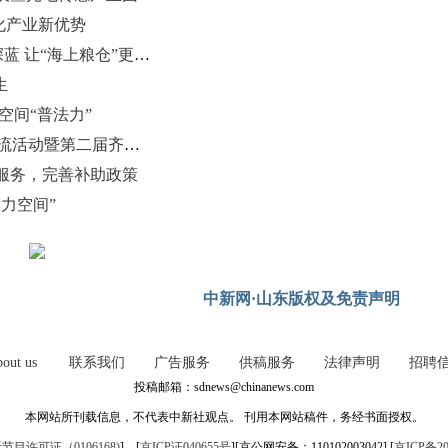
化产业新优势
(侨瞧青岛)山东青岛：耕海牧渔向深蓝 让“海上粮仓”更丰盈
生
空间“普法力”
“创新驱动 健康中国”博士后学术交流活动暨第二届齐鲁医学卓越人才发展大会在济南举办
服务，完善补助政策
力空间”
中新网·山东版权及免责声明
out us
联系我们
广告服务
供稿服务
法律声明
招聘
投稿邮箱：sdnews@chinanews.com
本网站所刊载信息，不代表中新社观点。 刊用本网站稿件，务经书面授权。
目许可证（0106168)
] [
京ICP证040655号
][京公网安备：110102003042] [
京ICP备20