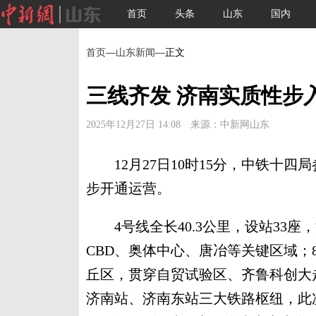
首页
头条
山东
国内
首页
—
山东新闻
—正文
三线齐发 济南实质性步入
2025年12月27日 14:08 来源：中新网山东
12月27日10时15分，中铁十四
步开通运营。
4号线全长40.3公里，设站33座
CBD、奥体中心、唐冶等关键区域；8
丘区，贯穿自贸试验区、齐鲁科创大
济南站、济南东站三大铁路枢纽，此