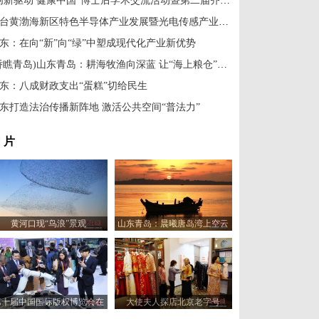
“创新驱动 健康中国”博士后学术交流活动暨第二届齐鲁医学卓越人才发展大会在济南举办
烟台黄渤海新区特色半导体产业发展暨光电传感产业园招商运营大会举行
东：在向“新”向“绿”中塑成现代化产业新优势
(侨瞧青岛)山东青岛：耕海牧渔向深蓝 让“海上粮仓”更丰盈
东：八成财政支出“蛋糕”切给民生
东打造法治传播新阵地 激活公共空间“普法力”
 片
黄河口现“鸟浪”景观
山东青岛：晨曦唐岛湾上空云
霞变幻 宛如油画
第十届中国国际版权博览会在
大使夫人探店北京老字号
山东青岛开幕