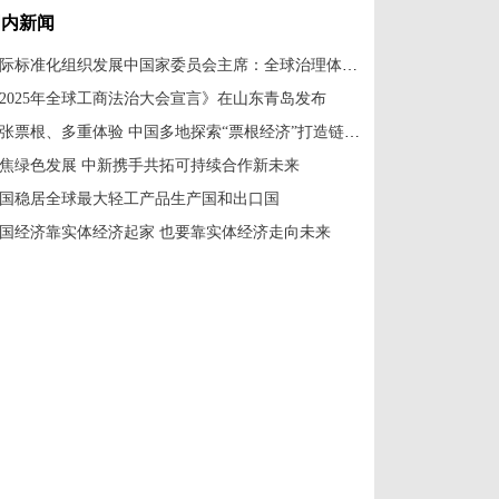
国内新闻
国际标准化组织发展中国家委员会主席：全球治理体系改革应共建共享
2025年全球工商法治大会宣言》在山东青岛发布
一张票根、多重体验 中国多地探索“票根经济”打造链式消费新场景
焦绿色发展 中新携手共拓可持续合作新未来
国稳居全球最大轻工产品生产国和出口国
国经济靠实体经济起家 也要靠实体经济走向未来