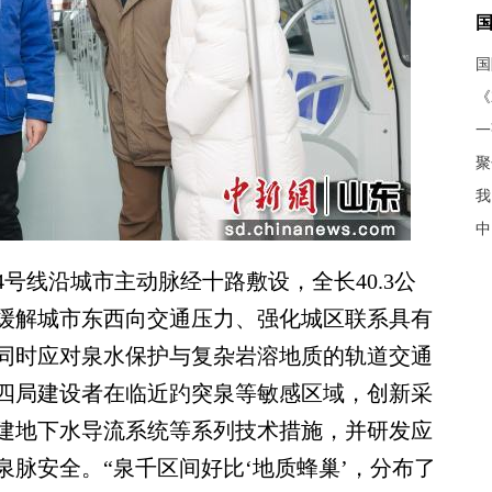
《
聚
我
中
线沿城市主动脉经十路敷设，全长40.3公
缓解城市东西向交通压力、强化城区联系具有
同时应对泉水保护与复杂岩溶地质的轨道交通
四局建设者在临近趵突泉等敏感区域，创新采
建地下水导流系统等系列技术措施，并研发应
脉安全。“泉千区间好比‘地质蜂巢’，分布了