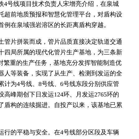
地铁4号线项目技术负责人宋增亮介绍，在泉城
托超前地质预报和智慧化管理平台，对盾构设
首例在泉域强岩溶区的长距离盾构穿越。
管片拼装而成，管片品质直接决定轨道交通
十四局所属的现代化管片生产基地，为三条新
面对繁重的生产任务，基地充分发挥智能制造优
器人等装备，实现了从生产、检测到发运的全
累计为4号线、8号线、6号线东段分别供应管
在建设高峰期创下日发运124环、月发运2765环的
了盾构的连续掘进。自投产以来，该基地已累
行的平稳与安全。在4号线部分区段及车辆