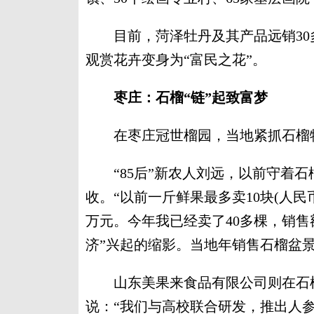
目前，菏泽牡丹及其产品远销30多
观赏花卉变身为“富民之花”。
枣庄：石榴“链”起致富梦
在枣庄冠世榴园，当地紧抓石榴特
“85后”新农人刘远，以前守着石
收。“以前一斤鲜果最多卖10块(人
万元。今年我已经卖了40多棵，销售
济”兴起的缩影。当地年销售石榴盆景
山东美果来食品有限公司则在石榴
说：“我们与高校联合研发，推出人