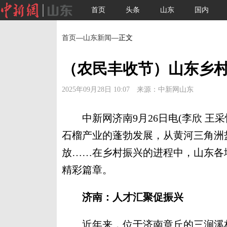
首页
头条
山东
国内
首页
—
山东新闻
—正文
（农民丰收节）山东乡
2025年09月28日 10:07 来源：中新网山东
中新网济南9月26日电(李欣 王采
石榴产业的蓬勃发展，从黄河三角洲
放……在乡村振兴的进程中，山东各
精彩篇章。
济南：人才汇聚促振兴
近年来，位于济南章丘的三涧溪村