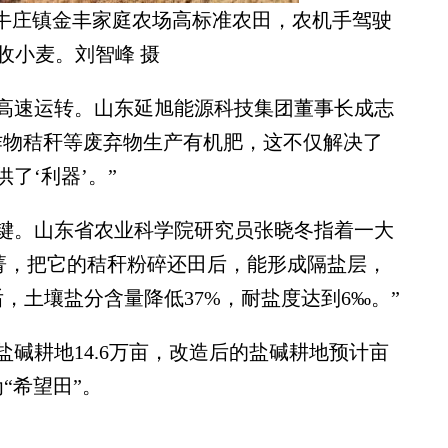
营区牛庄镇金丰家庭农场高标准农田，农机手驾驶
收小麦。刘智峰 摄
速运转。山东延旭能源科技集团董事长成志
作物秸秆等废弃物生产有机肥，这不仅解决了
了‘利器’。”
。山东省农业科学院研究员张晓冬指着一大
田菁，把它的秸秆粉碎还田后，能形成隔盐层，
，土壤盐分含量降低37%，耐盐度达到6‰。”
碱耕地14.6万亩，改造后的盐碱耕地预计亩
“希望田”。