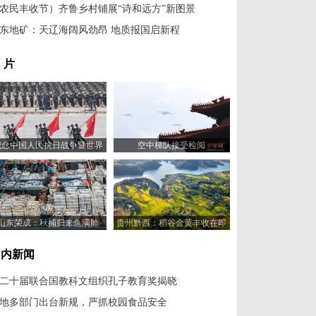
农民丰收节）齐鲁乡村铺展“诗和远方”新图景
东地矿：天辽海阔风劲昂 地质报国启新程
 片
纪念中国人民抗日战争暨世界
空中梯队接受检阅
反法西斯战争胜利80周年大会
举行
山东荣成：秋捕归来鱼满舱
贵州黔西：稻谷金黄丰收在即
国内新闻
二十届联合国教科文组织孔子教育奖揭晓
地多部门出台新规，严抓校园食品安全