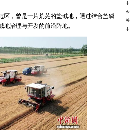
中
今
区，曾是一片荒芜的盐碱地，通过结合盐碱
关
碱地治理与开发的前沿阵地。
中