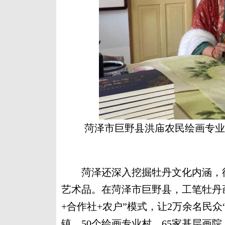
菏泽市巨野县洪庙农民绘画专业
菏泽还深入挖掘牡丹文化内涵，衍
艺术品。在菏泽市巨野县，工笔牡丹
+合作社+农户”模式，让2万余名民
镇、50个绘画专业村、65家基层画院