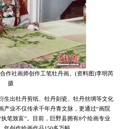
合作社画师创作工笔牡丹画。(资料图)李明芮
摄
生出牡丹剪纸、牡丹刻瓷、牡丹丝绸等文化
画产业不仅传承千年丹青文脉，更通过“画院
众“执笔致富”。目前，巨野县拥有8个绘画专业
，年创作绘画作品150多万幅。