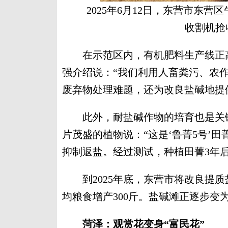
2025年6月12日，东营市东
收割机抢
在示范区内，有机肥料生产线正高
强介绍说：“我们利用人畜粪污、农
废弃物处理难题，还为改良盐碱地提供
此外，耐盐碱作物的培育也是关键
片茂盛的植物说：“这是‘鲁菁5号’
抑制返盐。经过测试，种植田菁3年后
到2025年底，东营市将改良提质盐
均粮食增产300斤。盐碱滩正逐步变为
菏泽：观赏花变身“富民花”