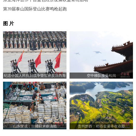
第39届泰山国际登山比赛鸣枪起跑
图 片
纪念中国人民抗日战争暨世界反法西斯
空中梯队接受检阅
战争胜利80周年大会举行
山东荣成：秋捕归来鱼满舱
贵州黔西：稻谷金黄丰收在即