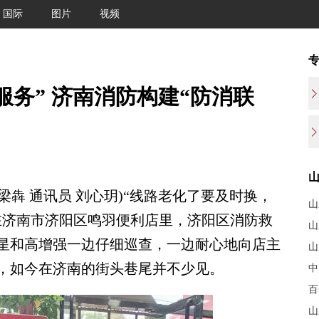
国际
图片
视频
服务” 济南消防构建“防消联
梁犇 通讯员 刘心玥)“线路老化了要及时换，
山
在济南市济阳区鸣羽便利店里，济阳区消防救
山
星和高增强一边仔细巡查，一边耐心地向店主
山
，如今在济南的街头巷尾并不少见。
中
百
山