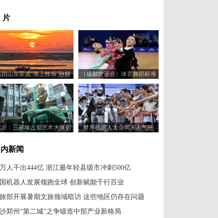
 片
航拍山东荣成“海上牧场”秋耕
（成都世运会）体育舞蹈标准
美景
舞比赛：23对选手赛场尽展舞
姿
北京：三星堆古蜀艺术大展启
世界机器人大会周末人气旺
幕
国内新闻
8万人干出444亿 浙江最年轻县级市冲刺500亿
国机器人发展领跑全球 创新赋能千行百业
旅部开展暑期文旅领域暗访 这些地区仍存在问题
沙郑州“第二城”之争锻造中部产业新格局