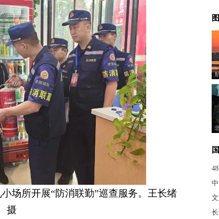
图
4
中
九小场所开展“防消联勤”巡查服务。王长绪
文
摄
长