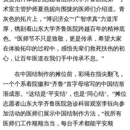
术室主管护师夏燕妮向围拢的医师们介绍道。青
灰色的拓片上，“博识济众”“广智求真”力道浑
厚，镌刻着山东大学齐鲁医院跨越百年的精神底
色。“医师节不只是致敬，更是传承，希望大家
在体验拓印的过程中，感悟先辈们救死扶伤的初
心，让百年医道在我们手中传承不息。”
在中国结制作的摊位前，彩绳在指尖翻飞，
一个个系着院徽和“齐鲁”首字母缩写的中国结渐
渐成形。“这结是‘平安结’，也是‘同心结’。”摊位
志愿者山东大学齐鲁医院急诊科留观室李钰向参
加活动的医师们展示中国结制作方法，“祝所有
医师们工作顺顺当当，每台手术都能平安顺