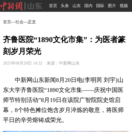
首页
头条
山东
国内
国际
图片
视频
首页
—
社会
—正文
齐鲁医院“1890文化市集”：为医者篆
刻岁月荣光
2025年08月20日 14:32 来源：中新网山东
中新网山东新闻8月20日电(李明芮 刘宇)山
东大学齐鲁医院“1890文化市集——庆祝中国医
师节特别活动”8月19日在该院广智院院史馆启
幕，8个特色摊位饱含岁月淬炼的敬意，将医师
平日的辛劳熔铸成荣光。