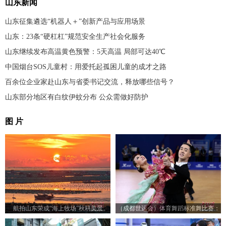
山东新闻
山东征集遴选“机器人＋”创新产品与应用场景
山东：23条“硬杠杠”规范安全生产社会化服务
山东继续发布高温黄色预警：5天高温 局部可达40℃
中国烟台SOS儿童村：用爱托起孤困儿童的成才之路
百余位企业家赴山东与省委书记交流，释放哪些信号？
山东部分地区有白纹伊蚊分布 公众需做好防护
图 片
航拍山东荣成“海上牧场”秋耕美景
（成都世运会）体育舞蹈标准舞比赛：
23对选手赛场尽展舞姿