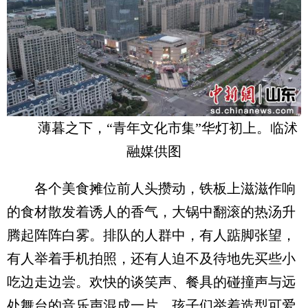
薄暮之下，“青年文化市集”华灯初上。临沭
融媒供图
各个美食摊位前人头攒动，铁板上滋滋作响
的食材散发着诱人的香气，大锅中翻滚的热汤升
腾起阵阵白雾。排队的人群中，有人踮脚张望，
有人举着手机拍照，还有人迫不及待地先买些小
吃边走边尝。欢快的谈笑声、餐具的碰撞声与远
处舞台的音乐声混成一片。孩子们举着造型可爱