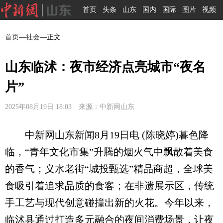
首页
头条
山东
国内
国际
图片
视频
首页
—
社会
—正文
山东临沭：夜市经济点亮城市“夜名
片”
2025年08月19日 18:03 来源：中新网山东
中新网山东新闻8月19日电 (陈晓婷)暮色降
临，“青年文化市集”升腾的烟火气中飘散着美食
的香气；义水老街“城投甄选”精品商超，全球美
食吸引着追求品质的食客；在非遗展示区，传统
手工艺与现代创意碰撞出新的火花。今年以来，
临沭县通过打造多元融合的夜间消费场景，让夜