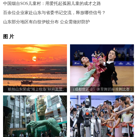
中国烟台SOS儿童村：用爱托起孤困儿童的成才之路
百余位企业家赴山东与省委书记交流，释放哪些信号？
山东部分地区有白纹伊蚊分布 公众需做好防护
图 片
航拍山东荣成“海上牧场”秋耕美景
（成都世运会）体育舞蹈标准舞比赛：
23对选手赛场尽展舞姿