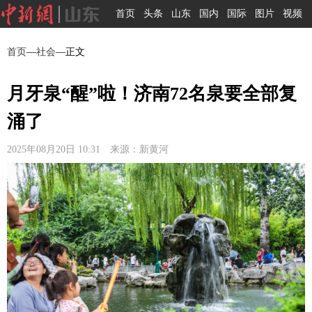
首页
头条
山东
国内
国际
图片
视频
首页
—
社会
—正文
月牙泉“醒”啦！济南72名泉要全部复
涌了
2025年08月20日 10:31 来源：新黄河