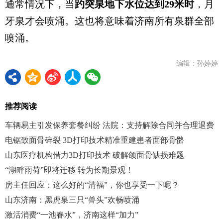
通常情况下，当
趵突泉地下水位达到29米时
，月
牙泉才会喷涌。这也将意味着济南所有泉群全部
喷涌。
编辑：孙婷婷
推荐阅读
车辆易主引发保养套餐纠纷 法院：支持解除合同并合理退费
电锯致面骨碎裂 3D打印技术精准重建患者面部骨骼
山东医疗机构借力3D打印技术 破解颌面骨缺损难题
“湖畔雨荷”即将迁移 转为长期景观！
房主任回应：这么好的“清福”，你也享受一下呢？
山东济南：黑虎泉三只“兽头”欢畅喷涌
激活消费“一池春水”，济南这样“加力”