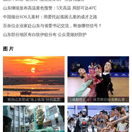
山东继续发布高温黄色预警：5天高温 局部可达40℃
中国烟台SOS儿童村：用爱托起孤困儿童的成才之路
百余位企业家赴山东与省委书记交流，释放哪些信号？
山东部分地区有白纹伊蚊分布 公众需做好防护
图 片
航拍山东荣成“海上牧场”秋耕美景
（成都世运会）体育舞蹈标准舞比赛：
23对选手赛场尽展舞姿