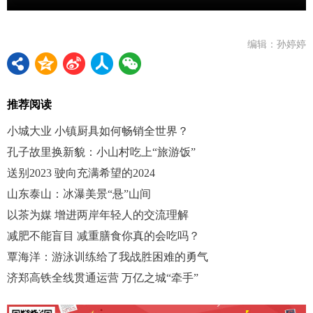
编辑：孙婷婷
推荐阅读
小城大业 小镇厨具如何畅销全世界？
孔子故里换新貌：小山村吃上“旅游饭”
送别2023 驶向充满希望的2024
山东泰山：冰瀑美景“悬”山间
以茶为媒 增进两岸年轻人的交流理解
减肥不能盲目 减重膳食你真的会吃吗？
覃海洋：游泳训练给了我战胜困难的勇气
济郑高铁全线贯通运营 万亿之城“牵手”