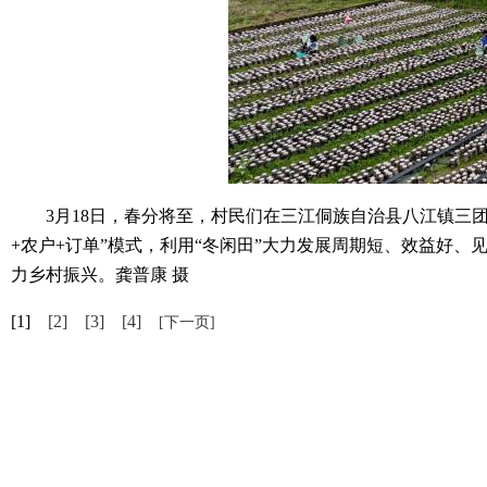
3月18日，春分将至，村民们在三江侗族自治县八江镇三团
+农户+订单”模式，利用“冬闲田”大力发展周期短、效益好
力乡村振兴。龚普康 摄
[1]
[2]
[3]
[4]
[下一页]