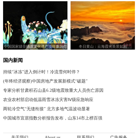
200米蝶泳亚军
中国国家级非物质文化遗产项目豫园灯
冬日黄山：云海霞光美景如画
会亮相法国巴黎
国内新闻
持续“冰冻”进入倒计时！冷流雪何时停？
(年终经济观察)中国房地产发展新模式“破题”
专家分析甘肃积石山县6.2级地震致重大人员伤亡原因
农业农村部启动低温雨雪冰冻灾害Ⅳ级应急响应
两轮冷空气“无缝衔接” 北方多地气温波动显著
中国城市宜居指数分析报告发布，山东14市上榜百强
关于我们
About us
联系我们
广告服务