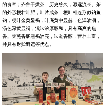
的食客；齐鲁干烘茶，历史悠久，源远流长。茶
的外形梗壮叶肥，叶片成条，梗叶相连形似钓鱼
钩，梗叶金黄显褐，叶底黄中显赫，色泽油润，
汤色深黄显褐，滋味浓厚醇和，具有高爽的焦
香。莱芜香肠黑褐油亮，味道香醇，营养丰富，
并具有耐贮耐运等优点。