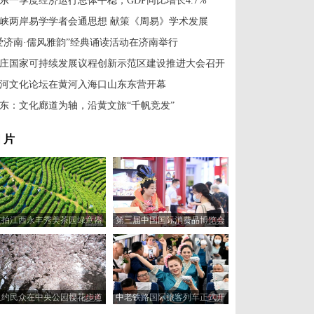
东一季度经济运行总体平稳，GDP同比增长4.7%
峡两岸易学学者会通思想 献策《周易》学术发展
爱济南·儒风雅韵”经典诵读活动在济南举行
庄国家可持续发展议程创新示范区建设推进大会召开
河文化论坛在黄河入海口山东东营开幕
东：文化廊道为轴，沿黄文旅“千帆竞发”
 片
航拍江西永丰秀美茶园绿意盎
第三届中国国际消费品博览会
然采摘忙
吸引观众
纽约民众在中央公园樱花步道
中老铁路国际旅客列车正式开
晨跑
行