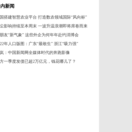
国内新闻
国搭建智慧农业平台 打造数农领域国际“风向标”
尘影响持续至本周末 一波升温浪潮即将席卷而来
朋友“新气象” 这些外企为何年年赴约消博会
022年人口版图：广东“最敢生” 浙江“吸力强”
岚：中国新闻网全媒体时代的奔跑影像
方一季度发债已超2万亿元，钱花哪儿了？