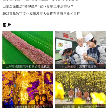
山东全面推进“带押过户” 如何影响二手房市场？
2023青岛数字文化应用发展大会将在西海岸新区举行
图 片
山东聊城麦田花海相映成景 生机盎
山东文登：清明节捏面燕
然“颜值”出圈
山东烟台：夜赏樱花醉游人
四川泸州：春日出游画春天