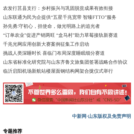
农发行莒县支行：乡村振兴与巩固脱贫成果有效衔接
山东联通为民为企提供“五星千兆宽带 智臻FTTO”服务
孙先勇:守初心，担使命，做光明路上的追光者
“订单农业”促进产销两旺 “盒马村”助力草莓接轨新赛道
千兆光网应用创新大赛案例征集工作启动
挑战人类深睡时长 喜临门布局深度睡眠细分赛道
山东省标准化研究院与山东齐鲁文旅集团签署战略合作协议
临沂启阳机场新航站楼屋面钢结构网架合拢仪式举行
中新网·山东版权及免责声明
专题推荐